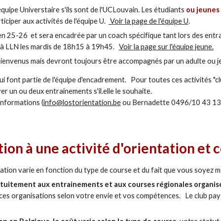
'équipe Universtaire s'ils sont de l'UCLouvain. Les étudiants
ou jeunes
ticiper aux activités de l'équipe U.
Voir la page de l'équipe U
.
en 25-26 et sera encadrée par un coach spécifique tant lors des entr
eu à LLN les mardis de 18h15 à 19h45.
Voir la page sur l'équipe jeune.
 bienvenus mais devront toujours être accompagnés par un adulte ou 
 font partie de l'équipe d'encadrement. Pour toutes ces activités "clu
r un ou deux entrainements s'il.elle le souhaite.
informations (
info@lostorientation.be
ou Bernadette 0496/10 43 13
tion à une
activité d'orientation
et c
ntation varie en fonction du type de course et du fait que vous soyez 
atuitement aux entrainements et aux courses régionales organis
 ces organisations selon votre envie et vos compétences. Le club paye