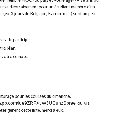
 de membre FRSO (ou pas) et votre âge (<= 18 ans ou
e course d'entrainement pour un étudiant membre d'un
(ex. 3 jours de Belgique, Karrim'hoc...) sont un peu
sez de participer.
re bilan.
de votre compte.
iturage pour les courses du dimanche.
atsapp.com/Iue9ZRFXtlW3UCuhzSprae
o
u via
er gèrent cette liste, merci à eux.