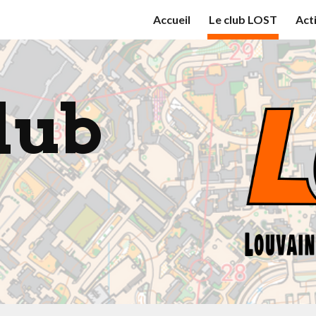
Accueil
Le club LOST
Act
ip to main content
Skip to navigat
club