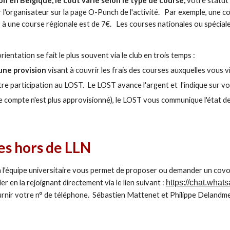
on en Belgique, le coût varie selon le type de course,
votre statut
 par l'organisateur sur la page O-Punch de l'activité. Par exemple, un
à une course régionale est de 7€. Les courses nationales ou spéciales 
ientation se fait le plus souvent via le club en trois temps :
une provision
visant à couvrir les frais des courses auxquelles vous vi
re participation au LOST. Le LOST avance l'argent et l'indique sur vot
re compte n'est plus approvisionné), le LOST vous communique l'état 
es hors de LLN
 l'équipe universitaire vous permet de proposer ou demander un covo
der
en la rejoignant directement via le lien suivant :
https://chat.wh
ournir votre n° de téléphone. Sébastien Mattenet et Philippe Delandmet