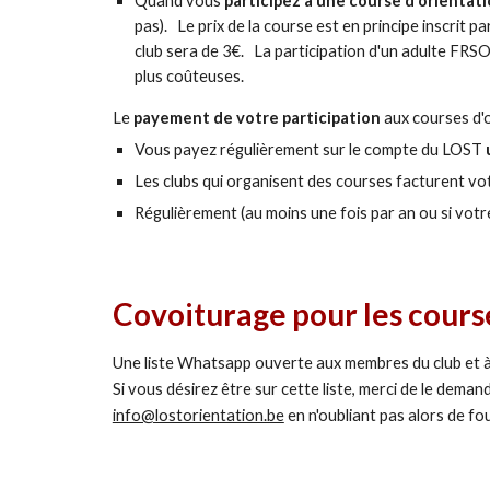
Quand vous
participez à une course d'orientati
pas). Le prix de la course est en principe inscrit
club sera de 3€. La participation d'un adulte FRSO 
plus coûteuses.
Le
payement de votre participation
aux courses d'or
Vous payez régulièrement sur le compte du LOST
Les clubs qui organisent des courses facturent vot
Régulièrement (au moins une fois par an ou si vot
Covoiturage pour les cours
Une liste Whatsapp ouverte aux membres du club et à
Si vous désirez être sur cette liste, merci de le deman
info@lostorientation.be
en n
'oubliant pas alors de f