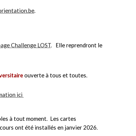
rientation.be
.
page Challenge LOST
. Elle reprendront
le
versitaire
ouverte à tous et toutes.
mation ici
bles à tout moment.
L
es cartes
ours ont été installés en janvier 2026.