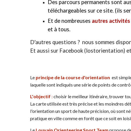
D
es parcours permanents sont au
téléchargeables sur ce site.
(ils ser
Et de nombreuses
autres activité
et à tous.
D'autres questions ?
nous sommes dispon
Et aussi sur Facebook (lostorientation) e
Le
principe de la course d'orientation
est simple
laquelle sont indiqués une série de points de contrôl
L'
objectif
:
choisir le meilleur itinéraire, trouver t
La carte utilisée est très précise et les moindres dét
l'orientation un sport de haute précision, où sont néc
pratique en
ville comme en forêt que ce soit en loi
Le
Louvain Orienteering Sport Team
propose de