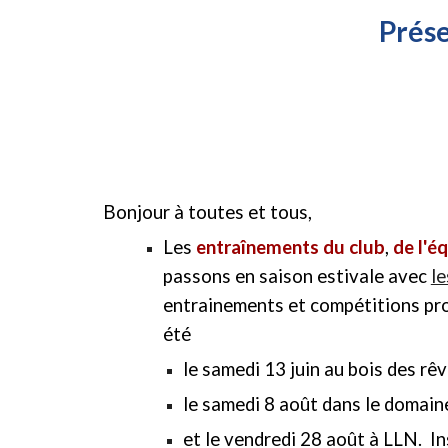
Prése
Bonjour à toutes et tous,
Les
entra
î
nements du club
,
de l'é
passons en sais
on estivale avec
le
entrainements et compétitions pro
été
le samedi 13 juin au bois des rêv
le samedi 8 août dans le domaine
et le vendredi 28 août à LLN. Ins