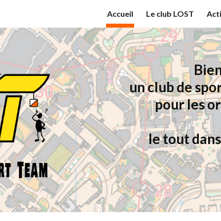
Accueil
Le club LOST
Act
ip to main content
Skip to navigat
Bie
un club de spo
pour les o
le tout dan