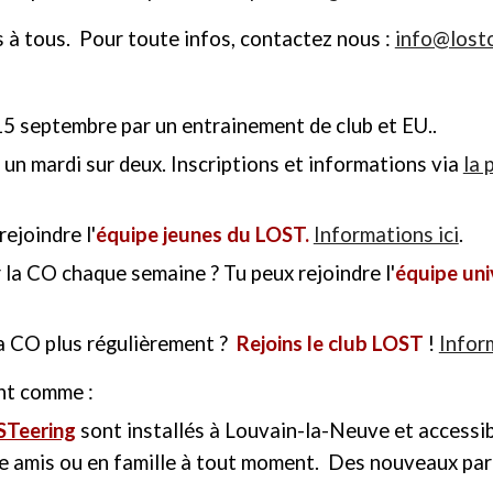
 à tous. Pour toute infos, contactez nous :
info@losto
 15 septembre par un entrainement de club et EU..
 un mardi sur deux. Inscriptions et informations via
la 
ejoindre l'
équipe jeunes du LOST.
Informations ici
.
r la CO chaque semaine ? Tu peux rejoindre l'
équipe uni
la CO plus régulièrement ?
Rejoins le club LOST
!
Infor
ent comme :
STeering
sont install
és
à Louvain-la-Neuve et accessi
re amis ou en famille à tout moment. Des nouveaux parc