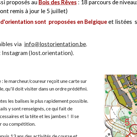
ssi proposés
au
Bois des Rêves
: 18 parcours de niveau
ont remis à jour le 5 juillet)
s d'orientation sont proposées en Belgique
et listées 
ibles via
info@lostorientation.be
.
t Instagram (lost.orientation).
 : le marcheur/coureur reçoit une carte sur
e, qu'il doit visiter dans un ordre prédéfini.
outes les balises le plus rapidement possible.
ails y sont renseignés, ce qui fait de
essaires et la tête et les jambes ! Il se
sir ou compétition.
puis 1
3
ans des activités de course et