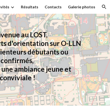
ivités
Résultats
Contacts
Galerie photos
ion
nvenue au LOST,
rts d'orientation sur O-LLN
rienteurs débutants ou
confirmés,
s une ambiance jeune et
conviviale !