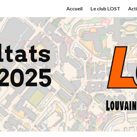
Accueil
Le club LOST
Act
ip to main content
Skip to navigat
tats
/2025