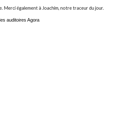
. Merci également à Joachim
,
no
tre
traceur du jour.
des auditoires Agora