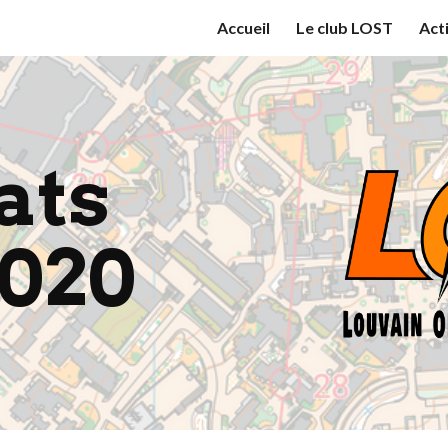
Accueil
Le club LOST
Act
ip to main content
Skip to navigat
ts 
2020